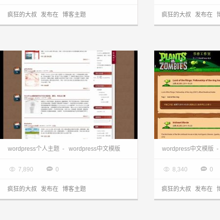
疯狂的大叔
发布在
博客主题
疯狂的大叔
发布在
wordpress下载:中文jeansZN主题
wordpress个人主题
-
wordpress中文模版
wordpress中文模版
-

2013.03.28

2013.03.28




7,890
0
8,340
0
疯狂的大叔
发布在
博客主题
疯狂的大叔
发布在