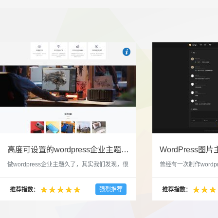

也想出现在这里？
联系我们
吧
高度可设置的wordpress企业主题indigo分享
做wordpress企业主题久了，其实我们发现，很
曾经有一次制作wordp
多的布局和界面都是极为相似的，不同的就是
一个类朋友圈一样的 
配色和元素细节。为此我们创造了一个高可设
喜欢，所以后来自己也
强烈推荐
推荐指数：
推荐指数：
置，并且模块可以重复利用的wordpress企业主
分享站也行，说是分享
题出来，为它命名为indigo，湛蓝的意思。 什
种多图的组合方式很有
么是高度可设置？简单说，我们把所有的模块
的图片的数量，对其进