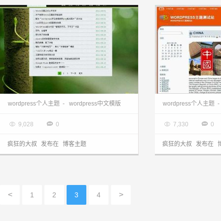
wordpress中文主题:国人原创wonk主题
wordpress主题
wordpress个人主题
-
wordpress中文模版
wordpress个人主题
-

2013.03.28

2013.03.28




9,028
0
7,330
0
疯狂的大叔
发布在
博客主题
疯狂的大叔
发布在
<
>
1
2
3
4