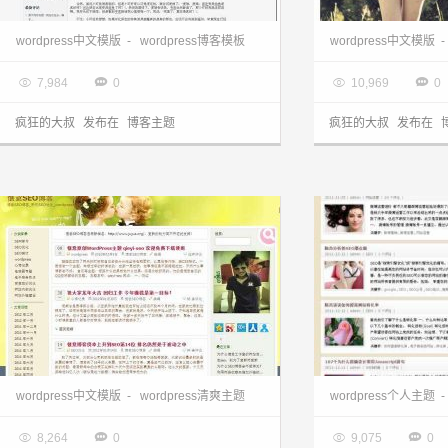
wordpress博客:中文博客xiaoke主题
wordpress中文模版
-
wordpress博客模板
wordpress中文模版
-

2013.03.28

2013.03.28




7,984
0
10,969
0
疯狂的大叔
发布在
博客主题
疯狂的大叔
发布在
wordpress下载:中文简洁qieyi主题
wordpress中文
wordpress中文模版
-
wordpress清爽主题
wordpress个人主题
-

2013.03.28

2013.03.28




8,264
0
9,075
0