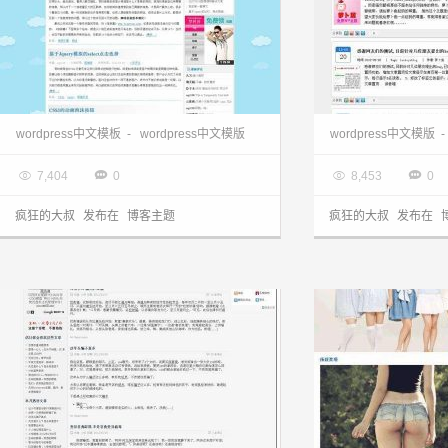
wordpress主题站:中文博客Qiumin主题
wordpress主题:
wordpress中文模板
-
wordpress中文模版
wordpress中文模版
-

2013.03.28

2013.03.28




7,404
0
8,453
0
疯狂的大叔
发布在
博客主题
疯狂的大叔
发布在