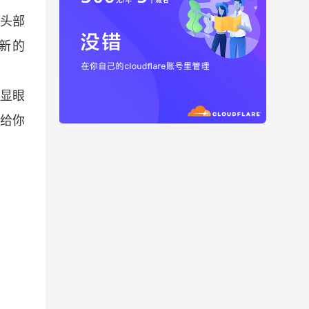
。头部
新的
显眼
给你