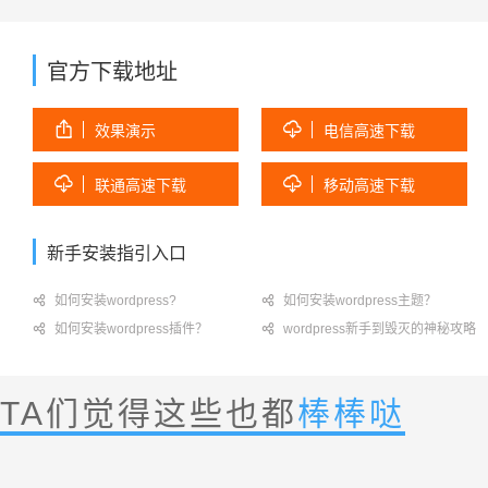
官方下载地址


效果演示
电信高速下载


联通高速下载
移动高速下载
新手安装指引入口

如何安装wordpress?

如何安装wordpress主题？

如何安装wordpress插件？

wordpress新手到毁灭的神秘攻略
TA们觉得这些也都
棒棒哒