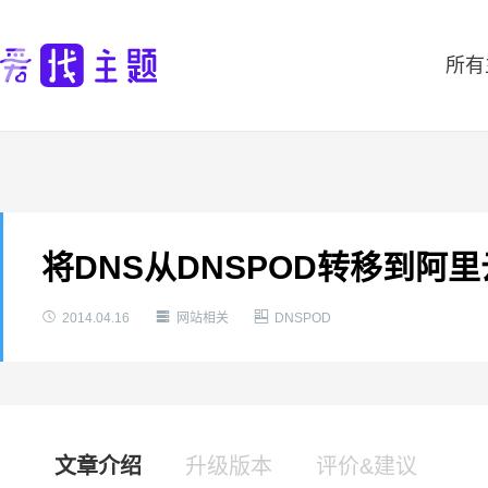
所有
将DNS从DNSPOD转移到



2014.04.16
网站相关
DNSPOD
文章介绍
升级版本
评价&建议