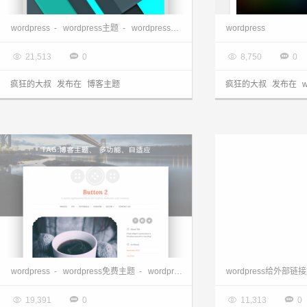
wordpress极简博客主题—RnMaterial
wordpress
-
wordpress主题
-
wordpress博客主题
wordpress

2017.09.03

2017.09.02




21,513
0
8,750
0
疯狂的大叔
发布在
博客主题
疯狂的大叔
发布在
wordpress简洁多功能双栏博客主题— Button2
wordpress
-
wordpress免费主题
-
wordpress博客主题
wordpress给外部

2017.08.30

2017.08.28




19,391
0
11,313
0