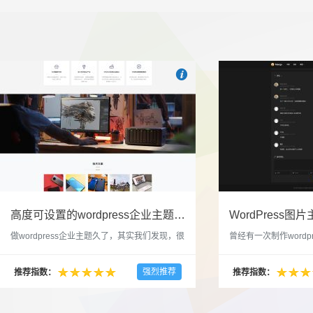

也想出现在这里？
联系我们
吧
高度可设置的wordpress企业主题indigo分享
做wordpress企业主题久了，其实我们发现，很
曾经有一次制作wordp
多的布局和界面都是极为相似的，不同的就是
一个类朋友圈一样的 
配色和元素细节。为此我们创造了一个高可设
喜欢，所以后来自己也
强烈推荐
推荐指数：
推荐指数：
置，并且模块可以重复利用的wordpress企业主
分享站也行，说是分享
题出来，为它命名为indigo，湛蓝的意思。 什
种多图的组合方式很有
么是高度可设置？简单说，我们把所有的模块
的图片的数量，对其进