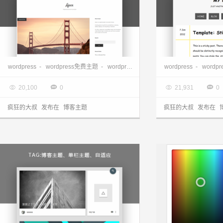
wordpress博客主题—Apex
wordpress博客日
wordpress
-
wordpress免费主题
-
wordpress博客主题
wordpress
-
wordp

2017.09.19

2017.09.10




20,100
0
21,931
0
疯狂的大叔
发布在
博客主题
疯狂的大叔
发布在