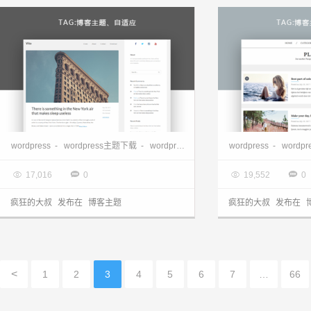
wordpress极简双栏博客、杂志主题—Vito
wordpress博客主题—
wordpress
-
wordpress主题下载
-
wordpress博客主题
wordpress
-
wordp

2017.08.26

2017.08.24




17,016
0
19,552
0
疯狂的大叔
发布在
博客主题
疯狂的大叔
发布在
<
1
2
3
4
5
6
7
…
66