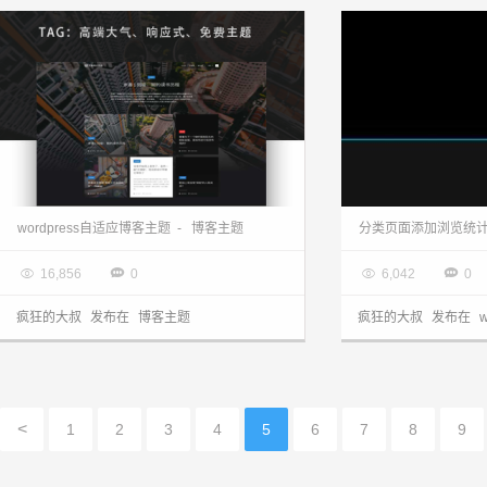
wordpress自媒体博客主题—B4
WordPress 
wordpress自适应博客主题
-
博客主题
分类页面添加浏览统

2017.06.11

2017.04.01




16,856
0
6,042
0
疯狂的大叔
发布在
博客主题
疯狂的大叔
发布在
<
1
2
3
4
5
6
7
8
9