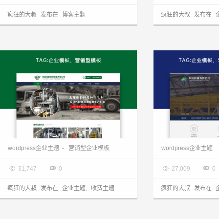
疯狂的大叔
发布在
博客主题
疯狂的大叔
发布在
wordpress企业主题：深绿超强营销型企业模板 FHtheme发布
wordpress企业主题
-
营销型企业模板
wordpress企业主题

2017.06.21

2017.06.21




31,747
0
27,009
0
疯狂的大叔
发布在
企业主题
,
收费主题
疯狂的大叔
发布在