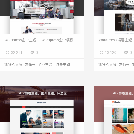
WordPress企业主题：黑色营销型 超强SEO模板JsTheme发布
wordpress博客主题
wordpress企业主题
-
wordpress企业模板
WordPress 博客主题

2017.07.24

2017.07.24




32,211
0
13,120
0
疯狂的大叔
发布在
企业主题
,
收费主题
疯狂的大叔
发布在