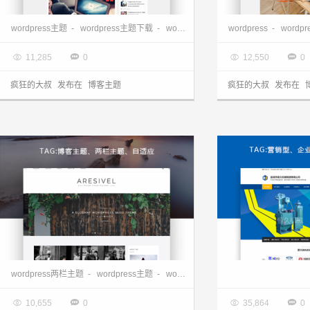
wordpress杂志主题-Magazine Point
wordpress主题
-
wordpress主题下载
-
wordpress免费主题
wordpress
-
wordpress博
-
wordp

2017.07.17

2017.07.14




11,285
0
12,550
0
疯狂的大叔
发布在
博客主题
疯狂的大叔
发布在
wordpress自适应博客主题-Aresivel主题V1.3.2
wordpress两栏主题
-
wordpress主题
-
wordpress博客主题

2017.07.09

2017.07.08




10,655
0
35,864
0