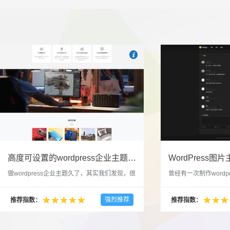

也想出现在这里？
联系我们
吧
高度可设置的wordpress企业主题indigo分享
做wordpress企业主题久了，其实我们发现，很
曾经有一次制作wordp
多的布局和界面都是极为相似的，不同的就是
一个类朋友圈一样的 
配色和元素细节。为此我们创造了一个高可设
喜欢，所以后来自己也
强烈推荐
推荐指数：
推荐指数：
置，并且模块可以重复利用的wordpress企业主
分享站也行，说是分享
题出来，为它命名为indigo，湛蓝的意思。 什
种多图的组合方式很有
么是高度可设置？简单说，我们把所有的模块
的图片的数量，对其进