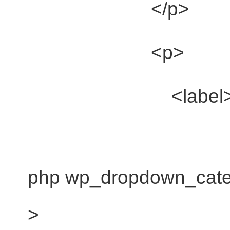
</p>
<p>
<label>文章分类
php wp_dropdown_categ
>