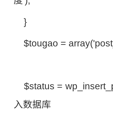
度');
}
$tougao
=
array
('post
$status
= wp_insert_
入数据库