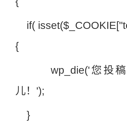
{
if
( isset(
$_COOKIE
[
"
{
wp_die('您投
儿！');
}