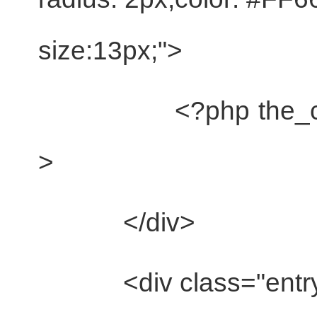
size:13px;"
>
<?php the_content
>
</div>
<div
class
=
"entr