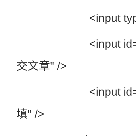
<input typ
<input id
交文章"
/>
<input id
填"
/>