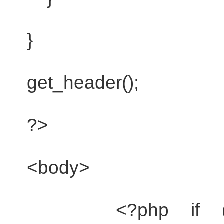
}
get_header();
?>
<body>
<?php
if
(h