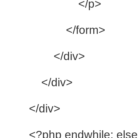
</p>
</form>
</div>
</div>
</div>
<?php
endwhile
;
else