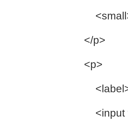
<small>*</
</p>
<p>
<label>关键词:
<input ty