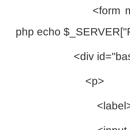
<form met
php echo $_SERVER["
<div id=
"ba
<p>
<label>作者昵称