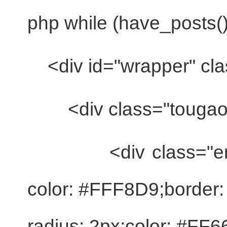
php
while
(have_posts()
<div id=
"wrapper"
cla
<div
class
=
"tougao
<div
class
=
"e
color: #FFF8D9;border:
radius: 2px;color: #FF