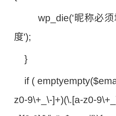
wp_die('昵称必
度');
}
if
(
empty
empty
(
$ema
z0-9\+_\-]+)(\.[a-z0-9\+_