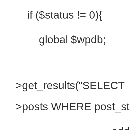
if
(
$status
!= 0){
global
$wpdb
;
>get_results(
"SELEC
>posts WHERE post_sta