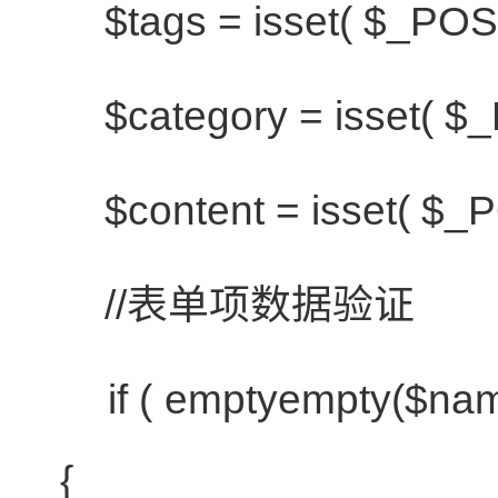
$tags
= isset(
$_POS
$category
= isset(
$_
$content
= isset(
$_
//表单项数据验证
if
(
empty
empty
(
$na
{