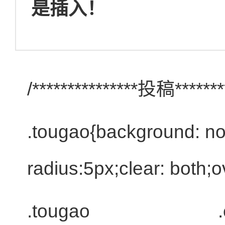
是插入！
/***************投稿********
.tougao{background: no
radius:5px;clear: both;
.tougao .e