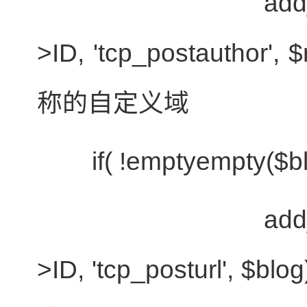
add_post_
>ID, 'tcp_postauthor',
$
称的自定义域
if
( !
empty
empty
(
$b
add_post_
>ID, 'tcp_posturl',
$blog