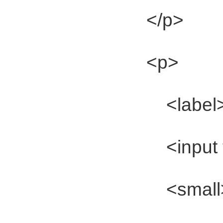
</p>
<p>
<label>文章标题
<input ty
<small>*</