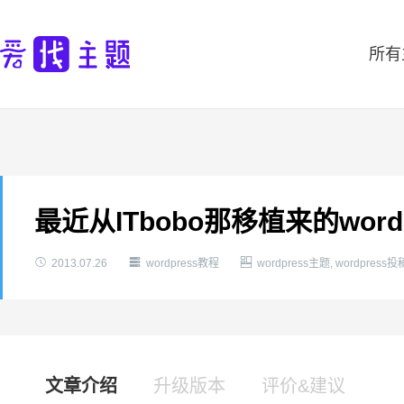
所有
最近从ITbobo那移植来的wor



2013.07.26
wordpress教程
wordpress主题
,
wordpress
文章介绍
升级版本
评价&建议