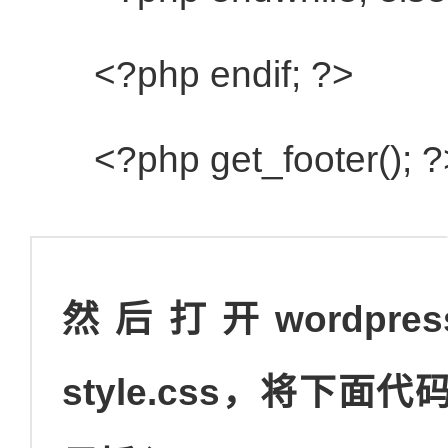
<?php
endif
; ?>
<?php get_footer(); 
然后打开wordp
style.css，将下