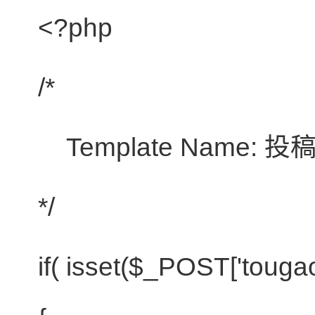
<?php
/*
Template Name: 
*/
if
( isset(
$_POST
['touga