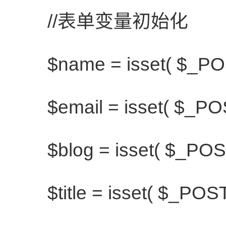
//表单变量初始化
$name
= isset(
$_PO
$email
= isset(
$_PO
$blog
= isset(
$_POS
$title
= isset(
$_POS