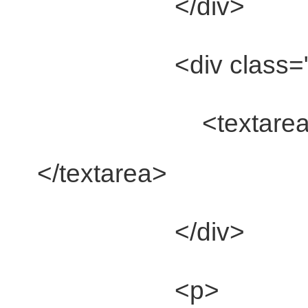
</div>
<div
class
=
<textarea r
</textarea>
</div>
<p>