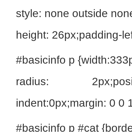
style: none outside non
height: 26px;padding-le
#basicinfo p {width:333
radius: 2px;posit
indent:0px;margin: 0 0
#basicinfo p #cat {bord