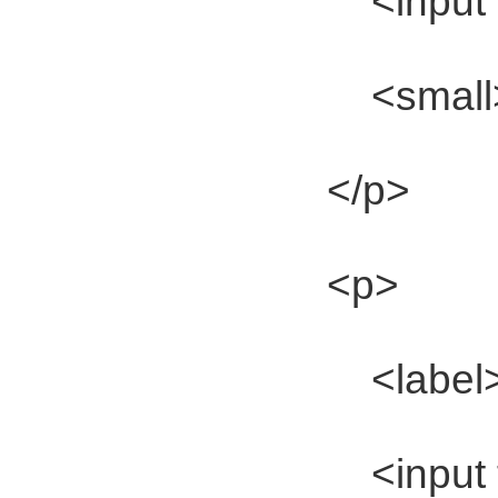
<input ty
<small>*</
</p>
<p>
<label>E-Mai
<input ty