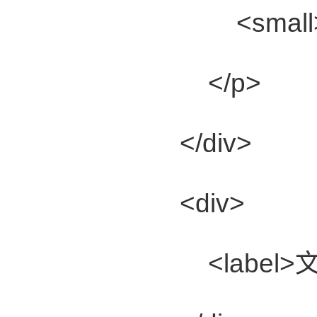
<small>*</
</p>
</div>
<div>
<label>文章内容: