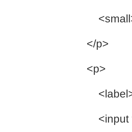
<small>*</
</p>
<p>
<label>您的网站
<input ty