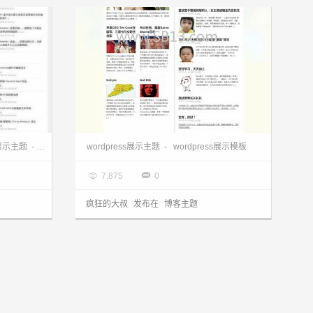
ms主题
wordpress模板：cms汉化metamorphosis主题
s展示主题
-
wordpress相册主题
wordpress展示主题
-
wordpress展示模板

2013.03.28


7,875
0
疯狂的大叔
发布在
博客主题