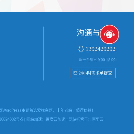
首字放大展
张，超过9张的，在第9张的图片上展示 文章里
还有多少...
沟通与联系

1392429292
周一至周日 9:00-18:00
 24小时需求单提交
ordPress主题首选爱找主题，十年老站，值得信赖！
6024802号-5
| 网站加速：
百度云加速
| 网站托管于：
阿里云