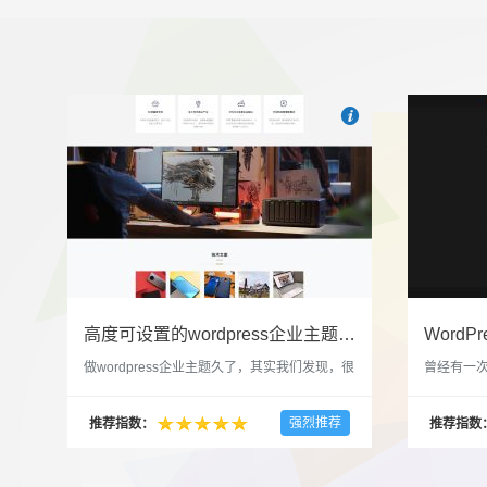

也想出现在这里？
联系我
高度可设置的wordpress企业主题indigo分享
做wordpress企业主题久了，其实我们发现，很
曾经有一次
多的布局和界面都是极为相似的，不同的就是
一个类朋友
配色和元素细节。为此我们创造了一个高可设
喜欢，所
强烈推荐
推荐指数：
推荐指数
置，并且模块可以重复利用的wordpress企业主
分享站也
题出来，为它命名为indigo，湛蓝的意思。 什
种多图的组
么是高度可设置？简单说，我们把所有的模块
的图片的