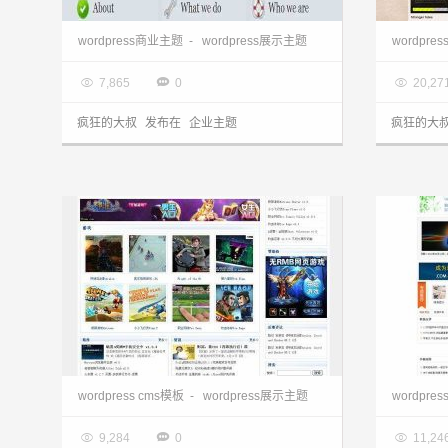
wordpress企业主题下载:Simplybiz主题
wordpress商业主题
-
wordpress展示主题
wordpre

2013.03.28

2013.0



7,865
0
20,27
疯狂的大叔
发布在
企业主题
疯狂的大
wordpress cms主题:门户信息网PBlue主题
wordp
wordpress cms模板
-
wordpress展示主题
wordpre

2013.03.28

2013.0



9,284
0
11,24