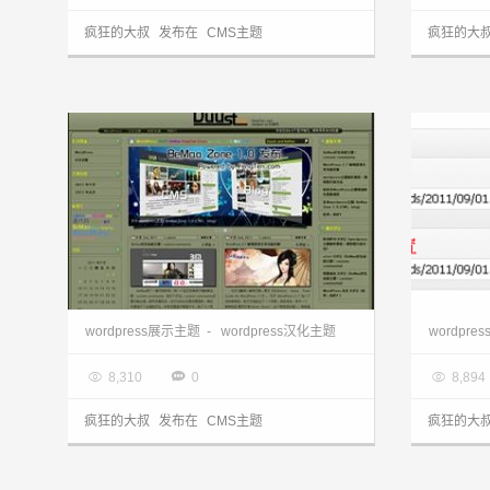
疯狂的大叔
发布在
CMS主题
疯狂的大
wordpress图片主题:汉化版duust主题
wordpress展示主题
-
wordpress汉化主题
wordpr

2013.03.28

2013.0



8,310
0
8,894
疯狂的大叔
发布在
CMS主题
疯狂的大