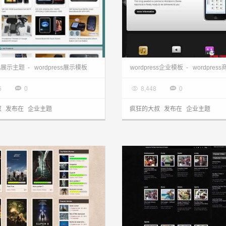
ress模板:外贸企业TradeD主题
ess展示主题
-
wordpress展示模板
wordpress企业模板
-
wordpres
3.28

2013.03.28



5
0
8,448
0
叔
发布在
企业主题
疯狂的大叔
发布在
企业主题