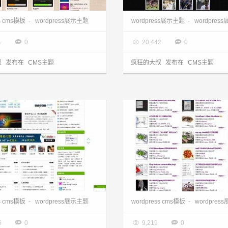
wordpress模板:标准电影Boxoffice主题
wordpress主题站:视频模板V
ss cms模板
-
wordpress展示主题
wordpress展示主题
-
wordpres
3.28

2013.03.28



1
0
20,442
0
叔
发布在
CMS主题
疯狂的大叔
发布在
CMS主题
ress模板:中文门户leyar主题
ss cms模板
-
wordpress展示主题
wordpress cms模板
-
wordpres
3.28

2013.03.28



6
0
9,219
0