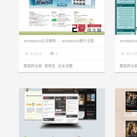
wordpress企业主题:简洁中文seven主题
wordp
wordpress企业模板
-
wordpress展示主题
wordpr

2013.03.28

2013.0



10,211
0
10,76
疯狂的大叔
发布在
企业主题
疯狂的大