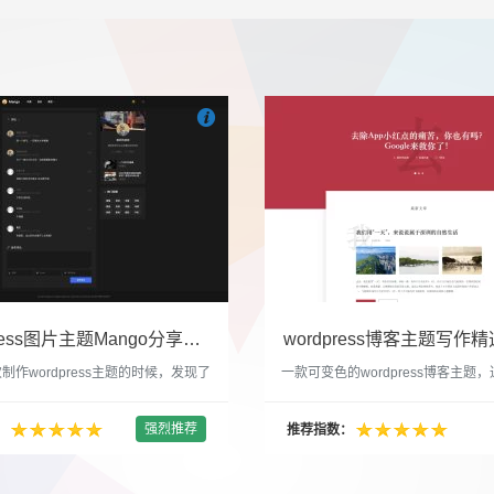

们
吧
也想出现在这里？
联系我们
吧
WordPress图片主题Mango分享，类朋友圈的博客主题
wordpress博客主题写作精选
制作wordpress主题的时候，发现了
一款可变色的wordpress博客主题
圈一样的 图文组合的 展示风格很是
置的选色卡可以设置为你喜欢的颜色
以后来自己也做了一个。说它是图片
纯粹的写作博客主题，如果你不喜欢
强烈推荐
：
推荐指数：
行，说是分享心情也行，总之就是这
文章列表里的很多布局进行展现设置
合方式很有感觉。 根据文章里拥有
不喜欢缩略图，不喜欢文章简短描述
数量，对其进行组合布局，最多显示9
喜欢那个阅读更多的按钮，他们都可