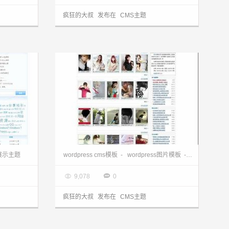
疯狂的大叔
发布在
CMS主题
wordpress cms主题下载:未来之国goocn主题
wordpress图片主题下载:高仿fzlol非主流图站
s展示主题
wordpress cms模板
-
wordpress图片模板
-
wordpress

2013.03.28


9,078
0
疯狂的大叔
发布在
CMS主题