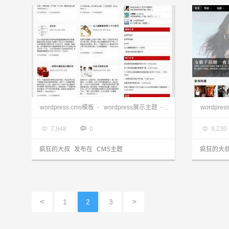
wordpress主题下载:channel汉化主题
wordpress cms模板
-
wordpress展示主题
-
wordpress汉化主题
wordpr

2013.03.28

2013.0



7,948
0
9,230
疯狂的大叔
发布在
CMS主题
疯狂的大
<
>
1
2
3