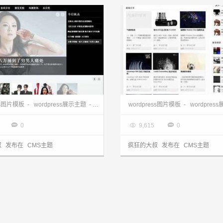
wordpress cms主题:magazinum主题汉化版
wordpress模板:A-SuperC
ess图片模板
-
wordpress展示主题
-
wordpress汉化主题
wordpress图片模板
-
wordpres
3.28

2013.03.28



0
9,615
0
叔
发布在
CMS主题
疯狂的大叔
发布在
CMS主题