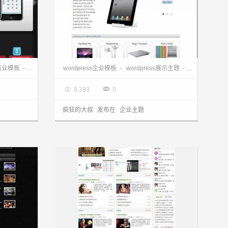
wordpress企业主题下载:kelontong主题
wordpress企业主题下载:mio主题
s商业模板
-
wordpress展示主题
wordpress企业模板
-
wordpress展示主题
-
wordpress

2013.03.28


8,393
0
疯狂的大叔
发布在
企业主题