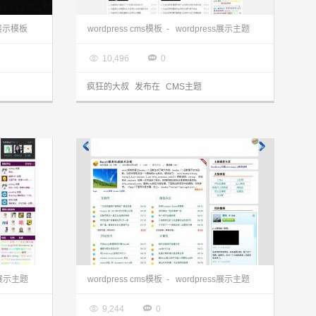
ideo主题
wordpress cms主题:中文小型门户lovnvns2.0主题
s展示模板
wordpress cms模板
-
wordpress展示主题

2013.03.28


10,496
0
疯狂的大叔
发布在
CMS主题
wordpress模板:国人原创紫色cms Purple主题
wordpress cms主题:国人原创striving主题
s展示主题
wordpress cms模板
-
wordpress展示主题

2013.03.28


9,244
0