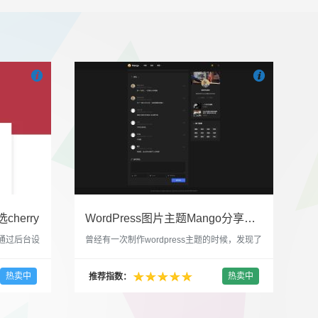


也想出现在这里？
联系我们
吧
也想出现在这里
cherry
WordPress图片主题Mango分享，类朋友圈的博客主题
，通过后台设
曾经有一次制作wordpress主题的时候，发现了
，一款很
一个类朋友圈一样的 图文组合的 展示风格很是
，可以对
喜欢，所以后来自己也做了一个。说它是图片
热卖中
热卖中
推荐指数：
，比如你
分享站也行，说是分享心情也行，总之就是这
，或者不
种多图的组合方式很有感觉。 根据文章里拥有
以设置是
的图片的数量，对其进行组合布局，最多显示9