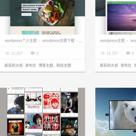
wordpress自适应博客主题、网店主题—Belise.lite
wordpress个人主题
-
wordpress主题下载
-
wordpress免费主题
wordpress主题
-
wordpre
-
wo

2017.07.29

2017.07.28




12,307
0
11,757
0
疯狂的大叔
发布在
博客主题
,
网店主题
疯狂的大叔
发布在