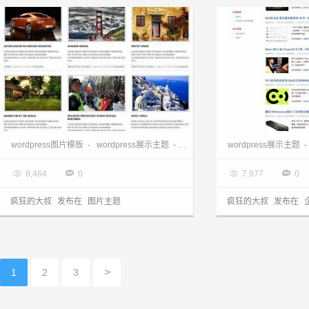
wordpress图片主题下载:gallery主题
wordpress图片模板
-
wordpress展示主题
-
wordpress相册主题
wordpress展示主题
-

2013.03.28

2013.03.28




8,464
0
7,977
0
疯狂的大叔
发布在
图片主题
疯狂的大叔
发布在
>
1
2
3