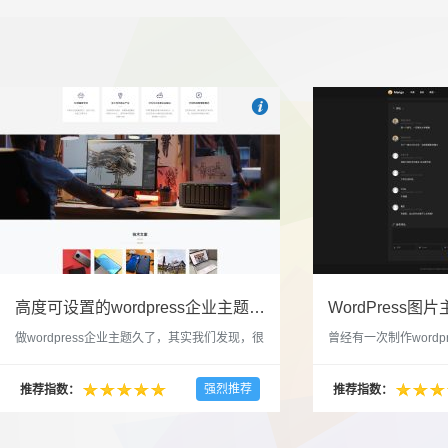

也想出现在这里？
联系我们
吧
高度可设置的wordpress企业主题indigo分享
做wordpress企业主题久了，其实我们发现，很
曾经有一次制作wordp
多的布局和界面都是极为相似的，不同的就是
一个类朋友圈一样的 
配色和元素细节。为此我们创造了一个高可设
喜欢，所以后来自己也
强烈推荐
推荐指数：
推荐指数：
置，并且模块可以重复利用的wordpress企业主
分享站也行，说是分享
题出来，为它命名为indigo，湛蓝的意思。 什
种多图的组合方式很有
么是高度可设置？简单说，我们把所有的模块
的图片的数量，对其进