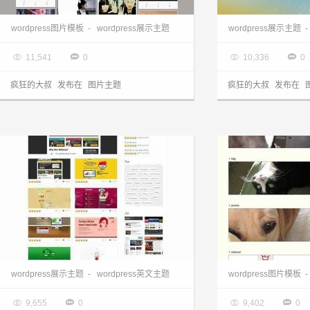
wordpress图片主题:瀑布流timusic主题
wordpress图片
wordpress图片模板
-
wordpress展示主题
wordpress展示主题
-

2013.03.28

2013.03.28




11,541
0
10,336
0
疯狂的大叔
发布在
图片主题
疯狂的大叔
发布在
wordpress图片主题:Garden主题
wordpress图片主
wordpress展示主题
-
wordpress英文主题
wordpress图片模板
-

2013.03.28

2013.03.28




9,655
0
9,402
0