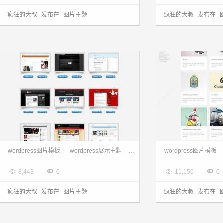
疯狂的大叔
发布在
图片主题
疯狂的大叔
发布在
wordpress主题站:wordpress主题展示模板
wordpress图片模板
-
wordpress展示主题
-
wordpress相册主题
wordpress图片模板
-

2013.03.28

2013.03.28




8,443
0
11,150
0
疯狂的大叔
发布在
图片主题
疯狂的大叔
发布在