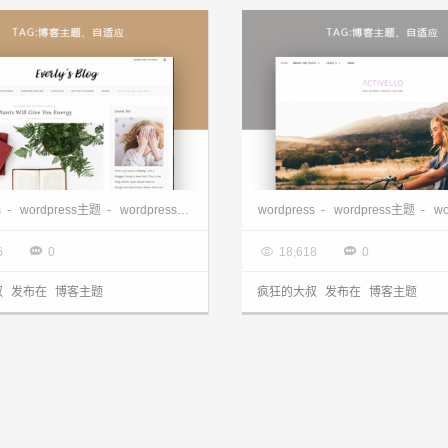
ss博客主题-Everly Lite
wordpress博客主题—Activello
s
rdpress博客主题
-
wordpress主题
-
wordpress主题下载
-
wordpress免费主题
wordpress
-
wordpress主题
-
wordpress
-
wor
8.18

2017.08.12



6
0
18,618
0
叔
发布在
博客主题
疯狂的大叔
发布在
博客主题