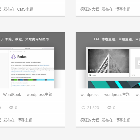
叔
发布在
CMS主题
疯狂的大叔
发布在
博客主题
wordpress主题WordBook分享，适用于 书籍、教程、产品介绍、文献类网站使用，Wiki主题
wordpress极简博客主题—RnMa
-
WordBook
-
wordpress主题
wordpress
-
wordpress主题
-
wor
9.19

2017.09.03



9
0
21,523
0
叔
发布在
博客主题
疯狂的大叔
发布在
博客主题