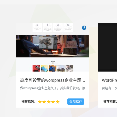

也想出现在这里？
联系我
高度可设置的wordpress企业主题indigo分享
做wordpress企业主题久了，其实我们发现，很
曾经有一次
多的布局和界面都是极为相似的，不同的就是
一个类朋友
配色和元素细节。为此我们创造了一个高可设
喜欢，所
强烈推荐
推荐指数：
推荐指数
置，并且模块可以重复利用的wordpress企业主
分享站也
题出来，为它命名为indigo，湛蓝的意思。 什
种多图的组
么是高度可设置？简单说，我们把所有的模块
的图片的