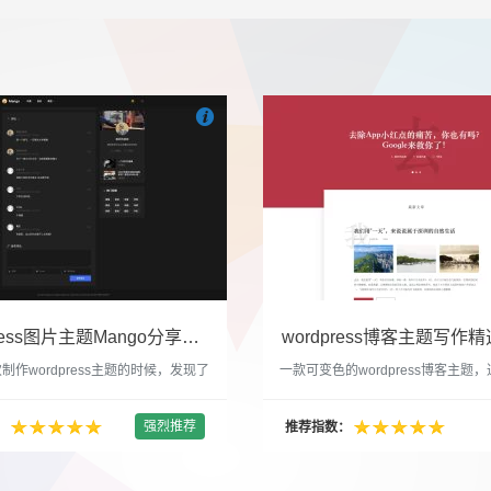

们
吧
也想出现在这里？
联系我们
吧
WordPress图片主题Mango分享，类朋友圈的博客主题
wordpress博客主题写作精选
制作wordpress主题的时候，发现了
一款可变色的wordpress博客主题
圈一样的 图文组合的 展示风格很是
置的选色卡可以设置为你喜欢的颜色
以后来自己也做了一个。说它是图片
纯粹的写作博客主题，如果你不喜欢
强烈推荐
：
推荐指数：
行，说是分享心情也行，总之就是这
文章列表里的很多布局进行展现设置
合方式很有感觉。 根据文章里拥有
不喜欢缩略图，不喜欢文章简短描述
数量，对其进行组合布局，最多显示9
喜欢那个阅读更多的按钮，他们都可