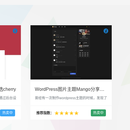


也想出现在这里？
联系我们
吧
也想出现在这里
cherry
WordPress图片主题Mango分享，类朋友圈的博客主题
，通过后台设
曾经有一次制作wordpress主题的时候，发现了
，一款很
一个类朋友圈一样的 图文组合的 展示风格很是
，可以对
喜欢，所以后来自己也做了一个。说它是图片
热卖中
热卖中
推荐指数：
，比如你
分享站也行，说是分享心情也行，总之就是这
，或者不
种多图的组合方式很有感觉。 根据文章里拥有
以设置是
的图片的数量，对其进行组合布局，最多显示9