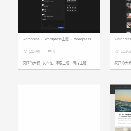
WordPress图片主题Mango分享，类朋友圈的博客主题
WordP
wordpress
-
wordpress主题
-
wordpress图片主题
wordpres

2022.09.22

2022.0



12,460
0
11,95
疯狂的大叔
发布在
博客主题
,
图片主题
疯狂的大