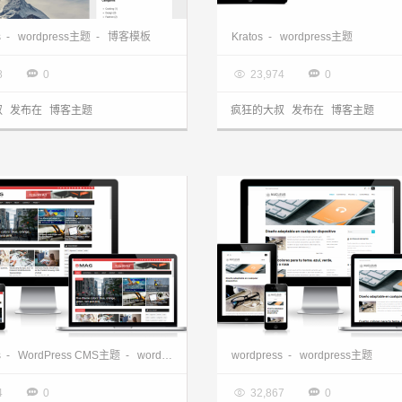
一款经典WordPress两栏博客模板Period分享
s
-
wordpress主题
-
博客模板
Kratos
-
wordpress主题
2.24

2019.09.26



8
0
23,974
0
叔
发布在
博客主题
疯狂的大叔
发布在
博客主题
一款杂志风的wordpress cms主题BMag分享
s
-
WordPress CMS主题
-
wordpress主题
wordpress
-
wordpress主题
0.21

2018.10.21



4
0
32,867
0