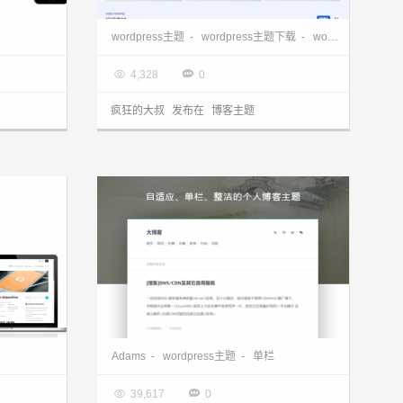
更适合博客设计的传统风格的WordPress主题Kratos分享
WordPress素材资源主题 Pixel主题 分享
wordpress主题
-
wordpress主题下载
-
wordpress博客主题

2018.12.15


4,328
0
疯狂的大叔
发布在
博客主题
wordpress两栏简单博客主题nucleus分享
WordPress主题Adams分享，简单单栏却不失豪华配置！
Adams
-
wordpress主题
-
单栏

2017.12.04


39,617
0