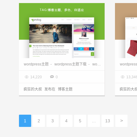
wordpress博客主题—Prolog 1.0
wordpre
wordpress主题
-
wordpress主题下载
-
wordpress免费主题
wordpres
-
wo

2017.08.22

2017.0



14,220
0
13,34
疯狂的大叔
发布在
博客主题
疯狂的大
>
1
2
3
4
5
…
13