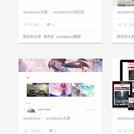
wordpress主题中的分类别名等获取的方式
wordpress主题
-
wordpress分类别名
wordpres

2020.10.01

2020.0



6,186
0
17,19
疯狂的大叔
发布在
wordpress教程
疯狂的大
WordPress二次元个人博客主题Mokore分享
wordpress
-
wordpress主题
wordpres

2018.12.02

2018.1



73,845
0
34,21