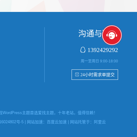
首字放大展
张，超过9张的，在第9张的图片上展示 文章里
还有多少...
沟通与联系

1392429292
周一至周日 9:00-18:00
 24小时需求单提交
ordPress主题首选爱找主题，十年老站，值得信赖！
6024802号-5
| 网站加速：
百度云加速
| 网站托管于：
阿里云