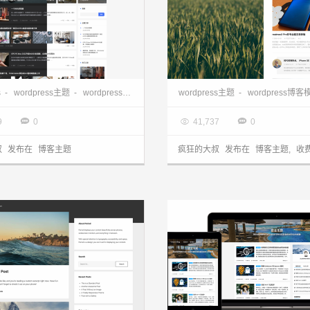
ress博客主题 Once 分享
s
-
wordpress主题
-
wordpress博客主题
wordpress主题
-
wordpress博客
9.16

2020.12.23



9
0
41,737
0
叔
发布在
博客主题
疯狂的大叔
发布在
博客主题
,
收