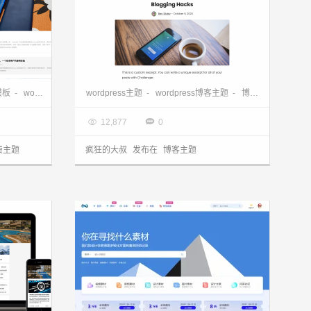
这可能是最适合你的纯写作wordpress模板C.U.X-1 分享
wordpress博客主题单栏而简洁的Challenger分享
模板
-
wordpress模板
-
wordpress主题
博客主题
-
博客模板
-
wordpress博客主题
-
博客主题

2020.10.08


12,877
0
费主题
疯狂的大叔
发布在
博客主题