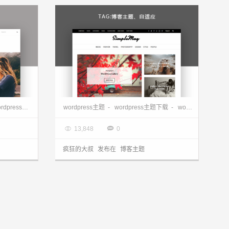
 1.3.6
wordpress博客主题—SimpleMag V4.2
博客主题
dpress主题下载
-
博客主题
-
wordpress免费主题
wordpress主题
-
-
wordpress主题下载
wordpress博客模板
-
wordpress免费主题

2017.08.08


13,848
0
疯狂的大叔
发布在
博客主题