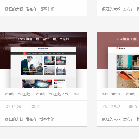
疯狂的大叔
发布在
博客主题
疯狂的大叔
发布在
wordpress杂志主题-Magazine Point
wordpress主题
-
wordpress主题下载
-
wordpress免费主题
wordpress
-
wordpress博
-
wordp

2017.07.17

2017.07.14




11,281
0
12,546
0
疯狂的大叔
发布在
博客主题
疯狂的大叔
发布在