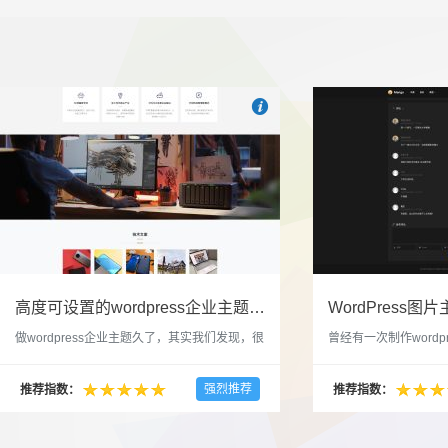

也想出现在这里？
联系我们
吧
高度可设置的wordpress企业主题indigo分享
做wordpress企业主题久了，其实我们发现，很
曾经有一次制作wordp
多的布局和界面都是极为相似的，不同的就是
一个类朋友圈一样的 
配色和元素细节。为此我们创造了一个高可设
喜欢，所以后来自己也
强烈推荐
推荐指数：
推荐指数：
置，并且模块可以重复利用的wordpress企业主
分享站也行，说是分享
题出来，为它命名为indigo，湛蓝的意思。 什
种多图的组合方式很有
么是高度可设置？简单说，我们把所有的模块
的图片的数量，对其进