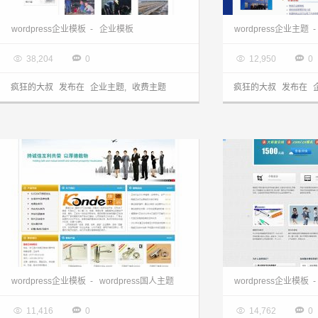
wordpress企业模板：蓝色通用型企业模板，适合行业广泛！GGG主题发布
wordpress企业模板
-
企业模板
wordpress企业主题
-

2015.01.06

2013.07.06




38,204
0
12,950
0
疯狂的大叔
发布在
企业主题
,
收费主题
疯狂的大叔
发布在
wordpress企业主题：公司kande主题
wordpress企业模板
-
wordpress国人主题
wordpress企业模板
-

2013.03.28

2013.03.28




11,416
0
14,762
0