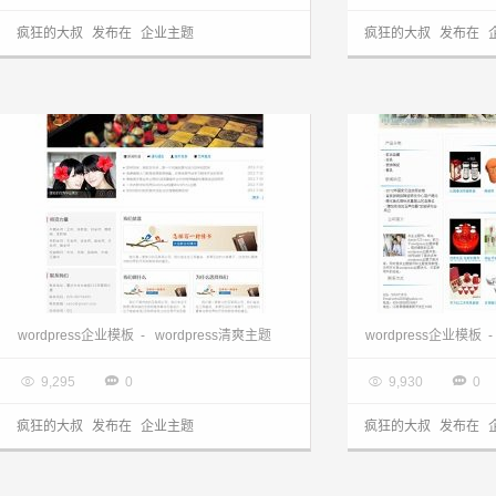
疯狂的大叔
发布在
企业主题
疯狂的大叔
发布在
wordpress企业主题：小型企业edunews主题
wordpress模板:
wordpress企业模板
-
wordpress清爽主题
wordpress企业模板
-

2013.03.28

2013.03.28




9,295
0
9,930
0
疯狂的大叔
发布在
企业主题
疯狂的大叔
发布在