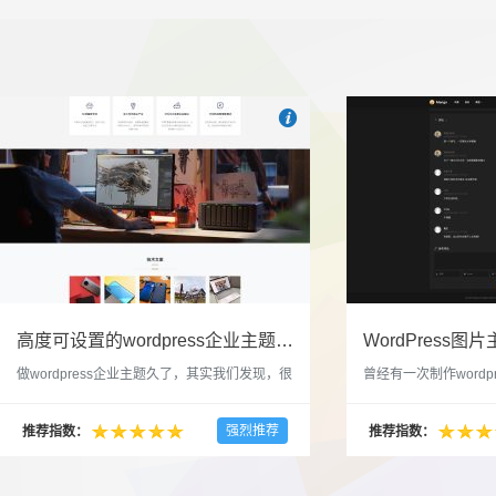

也想出现在这里？
联系我们
吧
高度可设置的wordpress企业主题indigo分享
做wordpress企业主题久了，其实我们发现，很
曾经有一次制作wordp
多的布局和界面都是极为相似的，不同的就是
一个类朋友圈一样的 
配色和元素细节。为此我们创造了一个高可设
喜欢，所以后来自己也
强烈推荐
推荐指数：
推荐指数：
置，并且模块可以重复利用的wordpress企业主
分享站也行，说是分享
题出来，为它命名为indigo，湛蓝的意思。 什
种多图的组合方式很有
么是高度可设置？简单说，我们把所有的模块
的图片的数量，对其进