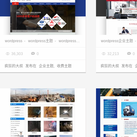
WordPress企业主题：深蓝色营销型企业主题NstTheme发布
wordpress
-
wordpress主题
-
wordpress企业主题
-
wordpress企业模板
wordpress企业主题
-

2017.08.07

2017.07.24




36,303
0
32,213
0
疯狂的大叔
发布在
企业主题
,
收费主题
疯狂的大叔
发布在