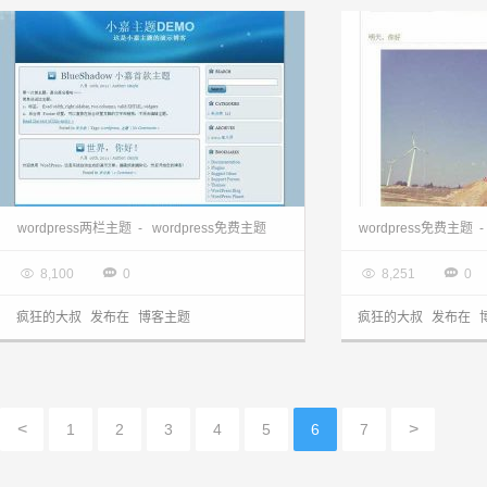
wordpress主题:BlueShadow主题
wordpress主题下
wordpress两栏主题
-
wordpress免费主题
wordpress免费主题
-

2013.03.28

2013.03.28




8,100
0
8,251
0
疯狂的大叔
发布在
博客主题
疯狂的大叔
发布在
<
>
1
2
3
4
5
6
7