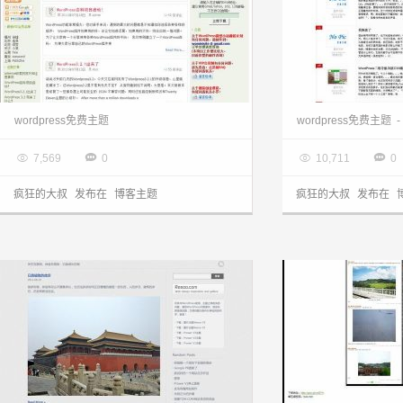
wordpress博客:教程网三栏stheme主题
wordpress博客
wordpress免费主题
wordpress免费主题
-

2013.03.28

2013.03.28




7,569
0
10,711
0
疯狂的大叔
发布在
博客主题
疯狂的大叔
发布在