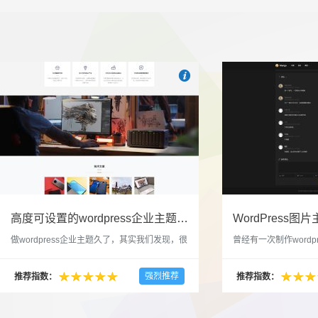

也想出现在这里？
联系我们
吧
高度可设置的wordpress企业主题indigo分享
做wordpress企业主题久了，其实我们发现，很
曾经有一次制作wordp
多的布局和界面都是极为相似的，不同的就是
一个类朋友圈一样的 
配色和元素细节。为此我们创造了一个高可设
喜欢，所以后来自己也
强烈推荐
推荐指数：
推荐指数：
置，并且模块可以重复利用的wordpress企业主
分享站也行，说是分享
题出来，为它命名为indigo，湛蓝的意思。 什
种多图的组合方式很有
么是高度可设置？简单说，我们把所有的模块
的图片的数量，对其进