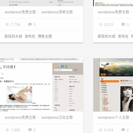
wordpress下载:清爽prowerV4主题
wordpress免费主题
-
wordpress清爽主题
wordpress免费主题
-

2013.03.28

2013.03.28




7,739
0
8,215
0
疯狂的大叔
发布在
博客主题
疯狂的大叔
发布在
wordpress中文主题:汉化fluidzine主题
wordpress主题站
wordpress免费主题
-
wordpress汉化主题
wordpress个人主题
-

2013.03.28

2013.03.28




7,889
0
9,164
0