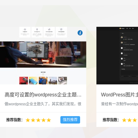

也想出现在这里？
联系我们
吧
高度可设置的wordpress企业主题indigo分享
做wordpress企业主题久了，其实我们发现，很
曾经有一次制作wordp
多的布局和界面都是极为相似的，不同的就是
一个类朋友圈一样的 
配色和元素细节。为此我们创造了一个高可设
喜欢，所以后来自己也
强烈推荐
推荐指数：
推荐指数：
置，并且模块可以重复利用的wordpress企业主
分享站也行，说是分享
题出来，为它命名为indigo，湛蓝的意思。 什
种多图的组合方式很有
么是高度可设置？简单说，我们把所有的模块
的图片的数量，对其进