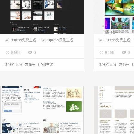
wordpress主题:黑色绚丽ePhoto主题
wordpress模板:汉
wordpress免费主题
-
wordpress汉化主题
wordpress免费主题
-

2013.03.28

2013.03.28




8,596
0
9,156
0
疯狂的大叔
发布在
CMS主题
疯狂的大叔
发布在