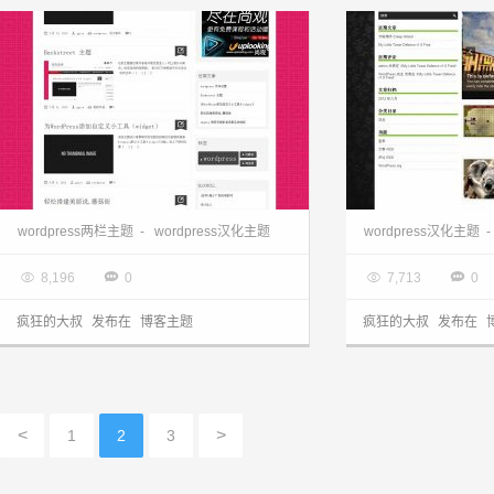
wordpress主题:国人汉化Backstreet主题
wordpress模板
wordpress两栏主题
-
wordpress汉化主题
wordpress汉化主题
-

2013.03.28

2013.03.28




8,196
0
7,713
0
疯狂的大叔
发布在
博客主题
疯狂的大叔
发布在
<
>
1
2
3