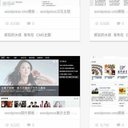
wordpress cms主题:经典brink汉化主题
wordpress下载:s
wordpress cms模板
-
wordpress汉化主题
wordpress cms模板

2013.03.28

2013.03.28




8,638
0
8,938
0
疯狂的大叔
发布在
CMS主题
疯狂的大叔
发布在
wordpress cms主题:magazinum主题汉化版
wordpress图片模板
-
wordpress展示主题
-
wordpress汉化主题
wordpress cms模板

2013.03.28

2013.03.28




9,225
0
8,792
0