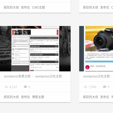
疯狂的大叔
发布在
CMS主题
疯狂的大叔
发布在
wordpress主题:国人汉化paula主题
wordpress免费主题
-
wordpress汉化主题
wordpress汉化主题
-

2013.03.28

2013.03.28




8,137
0
7,590
0
疯狂的大叔
发布在
博客主题
疯狂的大叔
发布在