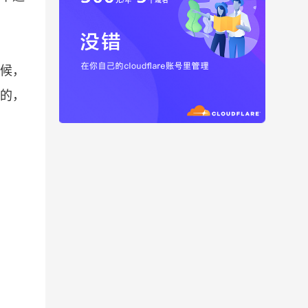
候，
的，