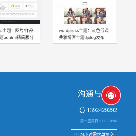
ress主题：图片/作品
wordpress主题：灰色低调
uehtml精简版分
典雅博客主题djblog发布
沟通与联系

1392429292
周一至周日 9:00-18:00
 24小时需求单提交