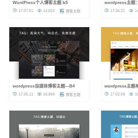
WordPress个人博客主题 b5
wordpress主
号外！号外！高产似母猪的痞子大神的又一杰
感谢黑锅侠的wordp




17.07.01
14,823
17.06.21
1

博客主题
作新鲜出炉了：个人博客类wordpress主题
来自作者的描述吧： 
——B5 。 乍一看有点像原先的简书博客，但
原因辞去工作，回家
又有大大的不同。甚至可以说是...
间。在这半个月的时间
wordpress自媒体博客主题—B4
wordpress主
号外！号外！痞子大神的又一杰作新鲜出炉
一款小众的wordpr




17.06.11
16,869
17.02.09
1

博客主题
了：自媒体博客类wordpress主题——B4 .
展示，窗口风格，左
咦？这个主题怎么看着这么眼熟呢？没错，之
改变背景颜色，且是
前大挖出过一款相同的主题，并且...
站点击页面pajx无刷