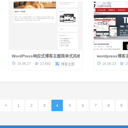
美观而且功能非常多的主题，它的...
wordpress主题，
WordPress响应式博客主题简单式风格-Kratos
wordpress博
最近几天因为各种事情忙碌，一直没有时间更
这是一款红色两栏免费响




16.06.27
22,692
16.06.22
1

博客主题
新。今天分享的是一款名字叫Kratos的主题，
主题，名字是Unit
是由国人开发wordpress主题，难重要的是，
越多的免费的外观设计又
它更是一款免费开源且拥有自适...
客主题，Unite就是其
<
1
2
3
4
5
6
7
8
9