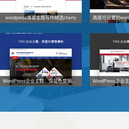
wordpress博客主题写作精选cherry


138
1000
元
了解详情
WordPress企业主题：深蓝色营销型企业主题NstTheme发布


998
998
元
了解详情