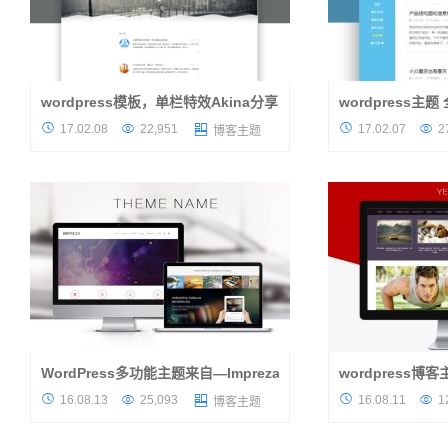
wordpress模板，单栏特效Akina分享
wordpress主题
说在前边 这个主题断断续续写了有两个月
JieStyle Two 




17.02.08
22,951
17.02.07
2

博客主题
了，因为平时也很忙，只能抽时间来弄，加之
JieStyle第二代
我很懒，所以进度就变得无比之慢，最近我觉
IE、Edge、Chrome
得得赶快把他给弄出来，我自己...
Web设计，自适应电脑
WordPress多功能主题来自—Impreza
wordpress博
最近因为小编恰好没什么事情，所以决定定期
算算已经有一个多月




16.08.13
25,093
16.08.11
1

博客主题
更新，今天向大家推荐一款科技感十足的主
忙，忙着装修，忙着
题，Impreza WordPress主题，它是一款非常
给大家带来的是Yeg