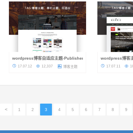
是棒棒哒。今天小编跟大叔申请午...
叔企业主题的人都有相
wordpress博客自适应主题-Publisher V1.7.2.1
wordpress
关于主题 最近几天一直都发的是国外的
关于主题 今天天气




17.07.12
12,337
17.07.11
1

博客主题
wordpress主题，今天再发最后一篇
错的wordpress主题
wordpress博客主题。这款主题是很大气的一
最大优势在于，可以
款博客主题。模块简介明了，色调清晰明
设置为wordpress博
亮。...
<
1
2
3
4
5
6
7
8
9