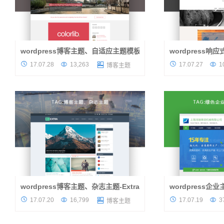
wordpress博客主题、自适应主题模板 Sparkling 2.2.0
wordpress响应
关于主题 今天继续来推荐的是一款国外的
关于主题 今天小编




17.07.28
13,263
17.07.27
1

博客主题
wordpress博客主题，延续了一贯主题推荐的
wordpress博客
风格，这是一款简洁、现代的一块博客主题模
友人设计的。这款主
板。自适应的以及像素完美的设计...
设计通过移动设备连接
wordpress博客主题、杂志主题-Extra
wordpress
关于主题 天气炎热、小编提醒大家注意消
关于主题 今天大叔




17.07.20
16,799
17.07.19
3

博客主题
暑。昨天向大家的推荐的一款wordpress企业
厉害的营销型wordp
主题，根据昨天及今天的咨询量来看，效果还
为营销型企业主题，相