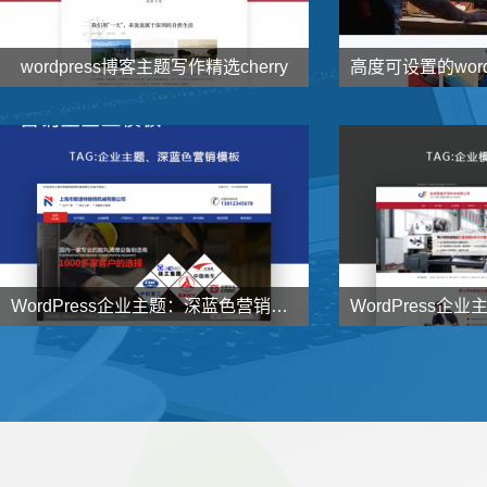
wordpress博客主题写作精选cherry


138
1000
元
了解详情
WordPress企业主题：深蓝色营销型企业主题NstTheme发布


998
998
元
了解详情