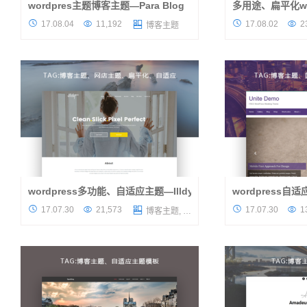
wordpres主题博客主题—Para Blog
多用途、扁平化word
关于主题 今天推荐的是一款WordPress博客
关于主题 今天推荐的仍




17.08.04
11,192
17.08.02
2

博客主题
主题，主题色彩低调又简洁，布局清晰，这款
外主题，这是一款干
wordpress主题的设计是完美的。简单易操
用途响应WordPre
作！ 主题特色 响应和跨浏览器...
客、投资组合或任何类
wordpress多功能、自适应主题—Illdy 1.0.35
wordpress自
关于主题 今天小编再推荐一款wordpress主
关于主题 今天继续推荐




17.07.30
21,573
17.07.30
1

博客主题
,
图片主题
,
网店主题
题，它是一个惊人的多用途的WordPress主题
题。色彩唯美，功能
基于Bootstrap前端框架使它充分响应，支持
题最直观的特色！ 
各种移动设备。这个主题非常适合...
Bootstrap 3前端框