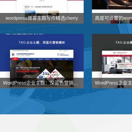
wordpress博客主题写作精选cherry


138
1000
元
了解详情
WordPress企业主题：深蓝色营销型企业主题NstTheme发布


998
998
元
了解详情