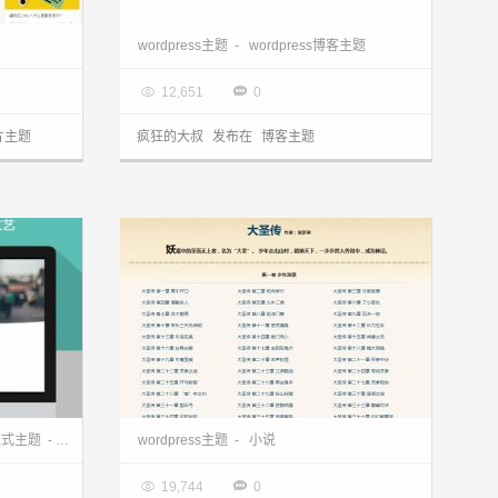
wordpress主题:仿淘宝UED官方博客下载
wordpress博客主题：经典两栏博客主题sugaostyle分享
wordpress主题
-
wordpress博客主题

2014.05.15


12,651
0
片主题
疯狂的大叔
发布在
博客主题
wordpress自适应博客主题，简约清新文艺范：Variant
wordpress小说主题：单本小说精品主题DanXs分享
应式主题
-
自适应主题
wordpress主题
-
小说

2014.05.12


19,744
0