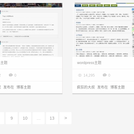
wordpress主题：C.H.I.T.O.S.E.主题分享，日系风格！
ss主题
wordpress主题
4.23

2014.04.21



2
0
14,295
0
叔
发布在
博客主题
疯狂的大叔
发布在
博客主题
>
9
10
…
13