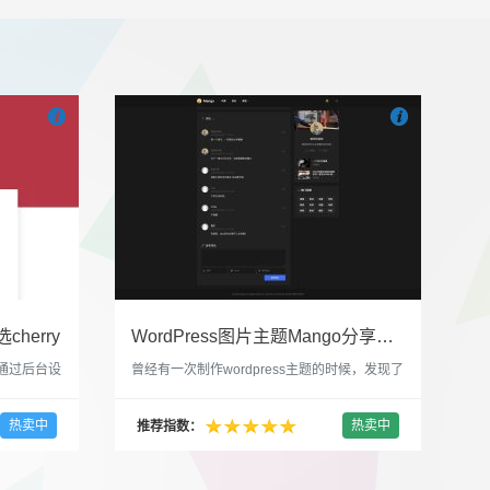


也想出现在这里？
联系我们
吧
也想出现在这里
cherry
WordPress图片主题Mango分享，类朋友圈的博客主题
，通过后台设
曾经有一次制作wordpress主题的时候，发现了
，一款很
一个类朋友圈一样的 图文组合的 展示风格很是
，可以对
喜欢，所以后来自己也做了一个。说它是图片
热卖中
热卖中
推荐指数：
，比如你
分享站也行，说是分享心情也行，总之就是这
，或者不
种多图的组合方式很有感觉。 根据文章里拥有
以设置是
的图片的数量，对其进行组合布局，最多显示9