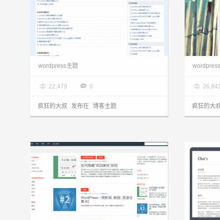
wordpress主题:经典两栏博客主题X1简洁精致分享
wordpress主题
wordpre

2014.06.11

2014.0



22,479
0
26,84
疯狂的大叔
发布在
博客主题
疯狂的大