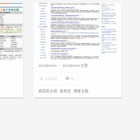
wordpress主题：来自迷你阅读的重写优化版本MiNiYueDu分享
wordpress精仿Google的三栏博客主题：iGoogle分享
wordpress
-
wordpress主题

2014.02.23


12,212
0
疯狂的大叔
发布在
博客主题