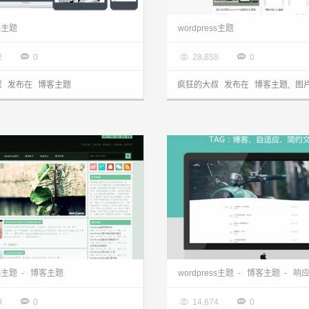
wordpress主题：来自Typecho移植主题Maupassant分享
ss主题
wordpress主题
5.19

2014.05.17



2
0
28,858
0
叔
发布在
博客主题
疯狂的大叔
发布在
博客主题
,
图
wordpress主题：来自优主题的作品FengYing博客主题分享
ss主题
-
博客主题
wordpress主题
-
博客主题
-
响
5.14

2014.05.12



9
0
14,674
0