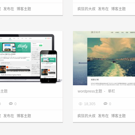
叔
发布在
博客主题
疯狂的大叔
发布在
博客主题
WordPress主题：来自小影的Minty主题分享
ss主题
wordpress主题
-
单栏
5.09

2014.05.09



0
0
18,305
0
叔
发布在
博客主题
疯狂的大叔
发布在
博客主题