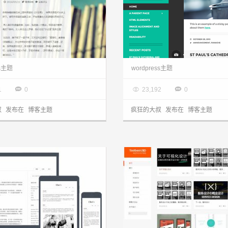
wordpress主题：Winnd单栏简约流行风博客主题分享
ss主题
wordpress主题
5.27

2014.05.26



1
0
23,192
0
叔
发布在
博客主题
疯狂的大叔
发布在
博客主题