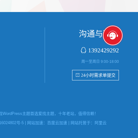
首字放大展
张，超过9张的，在第9张的图片上展示 文章里
还有多少...
沟通与联系

1392429292
周一至周日 9:00-18:00
 24小时需求单提交
ordPress主题首选爱找主题，十年老站，值得信赖！
6024802号-5
| 网站加速：
百度云加速
| 网站托管于：
阿里云