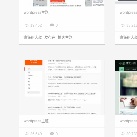
wordpress主题：三栏布局自适应主题Class+分享
wordpress主题
wordpre

2014.05.21

2014.0



19,452
0
33,21
疯狂的大叔
发布在
博客主题
疯狂的大
wordpress主题：ZZZYYY结合TBUED的经典左右两栏主题分享
wordpress主题
wordpre

2014.05.14

2014.0



26,649
0
20,73