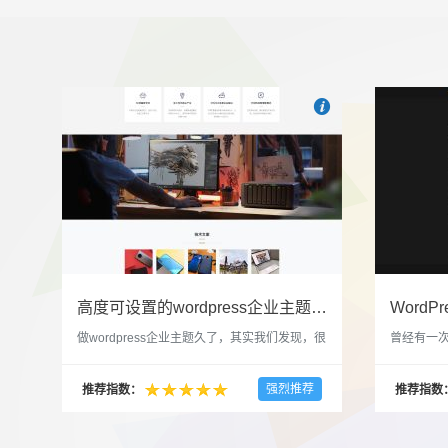

也想出现在这里？
联系我
高度可设置的wordpress企业主题indigo分享
做wordpress企业主题久了，其实我们发现，很
曾经有一次
多的布局和界面都是极为相似的，不同的就是
一个类朋友
配色和元素细节。为此我们创造了一个高可设
喜欢，所
强烈推荐
推荐指数：
推荐指数
置，并且模块可以重复利用的wordpress企业主
分享站也
题出来，为它命名为indigo，湛蓝的意思。 什
种多图的组
么是高度可设置？简单说，我们把所有的模块
的图片的