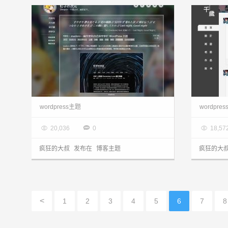
wordpress主题：Clearision主题升级到V2.5版本鸟，透明的自适应主题分享
wordpress主题
wordpre

2014.04.24

2014.0



20,036
0
18,57
疯狂的大叔
发布在
博客主题
疯狂的大
<
1
2
3
4
5
6
7
8