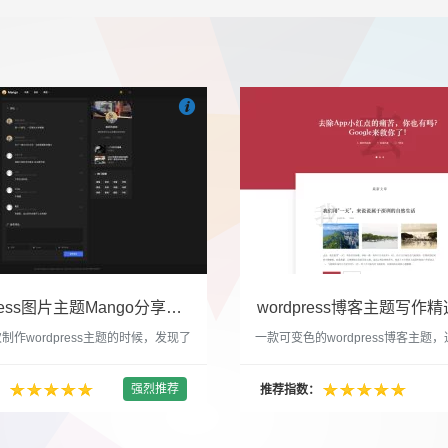

们
吧
也想出现在这里？
联系我们
吧
WordPress图片主题Mango分享，类朋友圈的博客主题
wordpress博客主题写作精选
制作wordpress主题的时候，发现了
一款可变色的wordpress博客主题
圈一样的 图文组合的 展示风格很是
置的选色卡可以设置为你喜欢的颜色
以后来自己也做了一个。说它是图片
纯粹的写作博客主题，如果你不喜欢
强烈推荐
：
推荐指数：
行，说是分享心情也行，总之就是这
文章列表里的很多布局进行展现设置
合方式很有感觉。 根据文章里拥有
不喜欢缩略图，不喜欢文章简短描述
数量，对其进行组合布局，最多显示9
喜欢那个阅读更多的按钮，他们都可