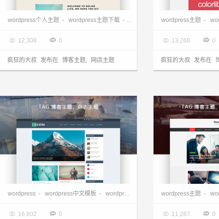
wordpress自适应博客主题、网店主题—Belise.lite
wordpress个人主题
-
wordpress主题下载
-
wordpress免费主题
wordpress主题
-
wordpre
-
wo

2017.07.29

2017.07.28




12,308
0
13,268
0
疯狂的大叔
发布在
博客主题
,
网店主题
疯狂的大叔
发布在
wordpress博客主题、杂志主题-Extra
wordpress杂志主题-
wordpress
-
wordpress中文模板
-
wordpress主题
-
wordpress免费主题
wordpress主题
-
-
wo

2017.07.20

2017.07.17




16,802
0
11,287
0