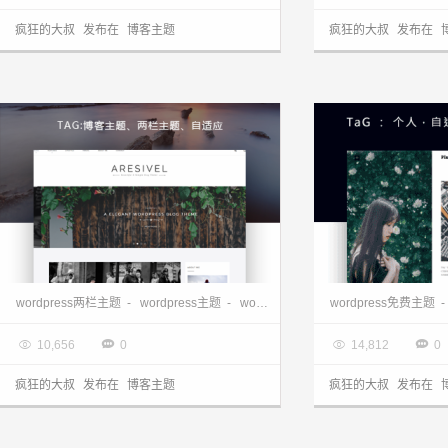
疯狂的大叔
发布在
博客主题
疯狂的大叔
发布在
wordpress自适应博客主题-Aresivel主题V1.3.2
WordPress个人
wordpress两栏主题
-
wordpress主题
-
wordpress博客主题
wordpress免费主题
-

2017.07.09

2017.07.01




10,656
0
14,812
0
疯狂的大叔
发布在
博客主题
疯狂的大叔
发布在