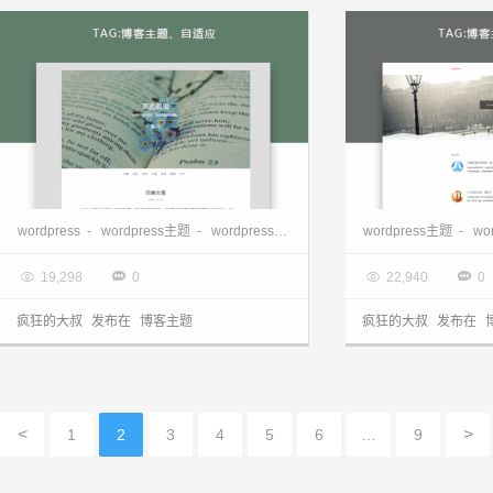
WordPress 自适应主题 Puma发布
wordpress模板
wordpress
-
wordpress主题
-
wordpress主题下载
-
wordpress博客主题
wordpress主题
-
wo

2017.02.08

2017.02.08




19,298
0
22,940
0
疯狂的大叔
发布在
博客主题
疯狂的大叔
发布在
<
>
1
2
3
4
5
6
…
9