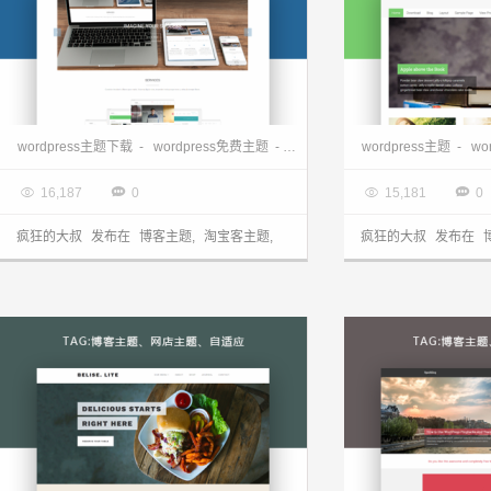
多功能自适应主题—Ample
wordpress主题下载
-
wordpress免费主题
-
wordpress博客主题
wordpress主题
-
wordpre
-
wo

2017.08.01

2017.07.31




16,187
0
15,181
0
疯狂的大叔
发布在
博客主题
,
淘宝客主题
,
疯狂的大叔
发布在
网店主题
店主题