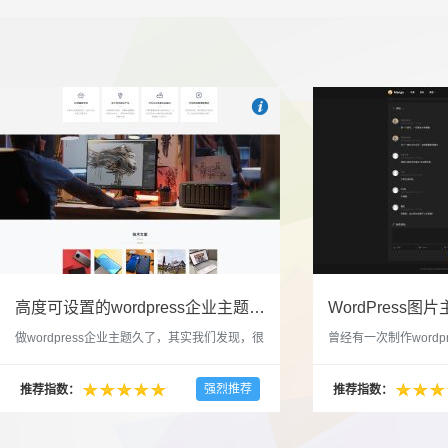

也想出现在这里？
联系我们
吧
高度可设置的wordpress企业主题indigo分享
做wordpress企业主题久了，其实我们发现，很
曾经有一次制作wordp
多的布局和界面都是极为相似的，不同的就是
一个类朋友圈一样的 
配色和元素细节。为此我们创造了一个高可设
喜欢，所以后来自己也
强烈推荐
推荐指数：
推荐指数：
置，并且模块可以重复利用的wordpress企业主
分享站也行，说是分享
题出来，为它命名为indigo，湛蓝的意思。 什
种多图的组合方式很有
么是高度可设置？简单说，我们把所有的模块
的图片的数量，对其进