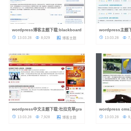
wordpress博客主题下载:blackboard主题
wordpress主题
带来一个wordpress博客主题，很简洁，很清
漂亮的蓝色导航是它




13.03.28
8,029
13.03.28
7

博客主题
爽，很实用的一款主题，这是老鬼的作品，主
这个款wordpress
题主要以蓝色蓝色为主，用来做个人博客或者
创作品，主题出来有
SEO方便的网站是不错的选择，...
调的搭配让很多喜欢简
wordpress中文主题下载:杜拉克草grass主题
wordpress 
这是杜拉克草一款原创的绿色清爽
看到这款wordpres




13.03.28
7,928
13.03.28
9

博客主题
wordpress中文主题，这款目前是1.0，遇到
熟，目前这款国人原
什么疑问或者发现bug可以直接到演示网站也
目前依然受到很多朋