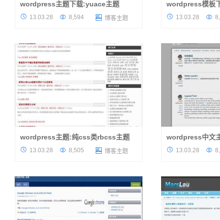
wordpress主题下载:yuace主题
wordpress模
千呼万唤终于等到了这款wordpress主题下
这是一款绿色清爽的wo




13.03.28
8,594
13.03.28
8

博客主题
载，根据作者的描述，这款主题是不打算发布
这款wordpress
的，后来还是打破心结在昨天发布了。首先我
站导航栏，在导航栏
们得感谢作者的共享精神，让更多...
图片，当然了这个图片
wordpress主题:纯css类rbcss主题
wordpress中文
纯css主题意味着什么，访客访问wordpress
一款国人wordpre




13.03.28
8,505
13.03.28
8

博客主题
主题的时候速度比一般主题要快，主题绿色轻
色为主，每篇日子加
巧，没在源文件里面设计一张图片，没有用到
别文章和文章的距离
js调用，也就是说是一个纯正的d...
页面底部，有利于右侧