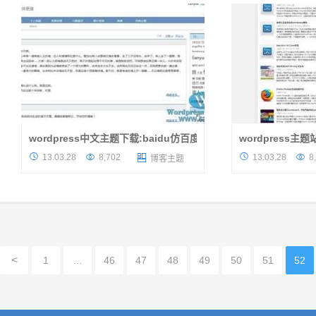
就是作者网站去发表你的建议。这款...
主题做个介绍，原本这
wordpress中文主题下载:baidu仿百度广告主题
wordpress主题
发布一款十分简洁的wordpress中文主
wordpress主




13.03.28
8,702
13.03.28
8

博客主题
题，作者也是最近在WP界比较出名的恋月，
文主题，但是现在我
这次是仿的是大名鼎鼎的百度广告页面，从配
免费主题，大家懂的
置来看，界面十分逼真，百度的粉...
香，到国内汉化后也很
<
1
…
46
47
48
49
50
51
52