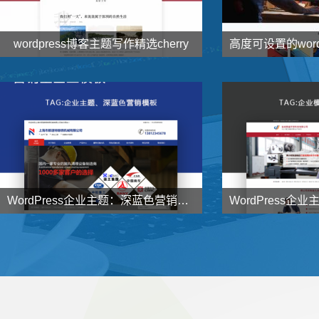
wordpress博客主题写作精选cherry


138
1000
元
了解详情
WordPress企业主题：深蓝色营销型企业主题NstTheme发布


998
998
元
了解详情