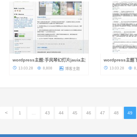
对这款这题不断优化和修改，达...
是这个主题的一个门户
wordpress主题:手风琴幻灯片jauia主题
wordpress主题
今日推荐的这款wordpress主题是Jauia
说到wordpress




13.03.28
8,808
13.03.28
8

博客主题
的作品，首页看起来很干净，效果也不错。刚
的那款苹果主题犹记
才访问了下作者的网站，打不开，郁闷就没有
陈修改过的苹果主题
演示地址给大家了，喜欢的自...
主题，如果没记错应该
<
1
…
43
44
45
46
47
48
49