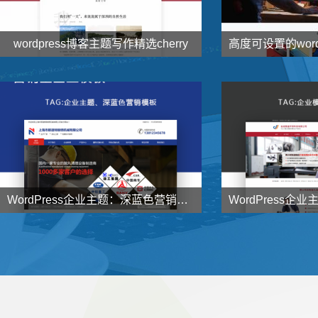
wordpress博客主题写作精选cherry


138
1000
元
了解详情
WordPress企业主题：深蓝色营销型企业主题NstTheme发布


998
998
元
了解详情