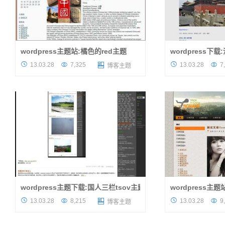
wordpress主题站:橘色的red主题
wordpress下载
wordpress主题站提供一款橘色的主题下
前辈摄氏度终于发布




13.03.28
7,325
13.03.28
7

博客主题
载，颜色比较艳丽，界面十分简洁。该主题运
前也免费提供了word
用到的小工具很多，可根据自己的情况运用自
谢作者的分享精神，
如，有助你美化边栏，此主题...
主题请保留别人的版权
wordpress主题下载:国人三栏tsov主题
wordpress主题
提供一款国人原创的wordpress主题下
wordpress主




13.03.28
8,215
13.03.28
9

博客主题
载，这是一款很少见的全屏显示主题，看起来
栏主题，虽然说没有
很大气。经过wordpress的不断发展，作者也
图片看到，首页顶部