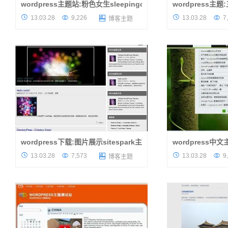
wordpress主题站:粉色女生sleepingcat主题
wordpress主题
wordpress主题站今日发布的这款女生主
蒲公英（pgyseo




13.03.28
9,226
13.03.28
7

博客主题
题，是由（7sunflower.com）制作的一款原
wordpress主题
创wordpress主题，版权归属原作者，请大家
作者的2个优秀主题
在使用的过程中保留作者版权信...
多网友认可，共享精神
wordpress下载:图片展示sitespark主题
wordpress中
提供一款Site系列wordpress下载，这是
wjq.me的第一款w




13.03.28
7,573
13.03.28
9

博客主题
一个兼容性十分优秀的wordpress主题，经过
主题和其他主题有较
测试兼容3.0以上所有版本，同时测试了
度来说十分独特，做
IE6,IE7,IE8,firefox，谷歌浏览器...
彩，给人视觉效果很不