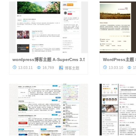
wordpress博客主题 A-SuperCms 3.5下载
WordPress主
这款来自杰夫创意的免费wordpress博客主题
这款单栏的WordPr




13.03.11
16,769
13.03.10
1

博客主题
A-SuperCms，相信大家对这款主题并不陌生
爽，拥有独特的AJ
吧，对以前的那个黑白wordpress瀑布流主
动屏蔽英文垃圾评论
题，一直低调的存在着，而如今杰夫...
功能，主题的顶部有图