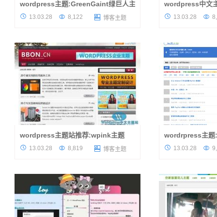
wordpress主题:GreenGaint绿巨人主题
wordpress中
Green Gaint绿巨人主题从直观的角度看像一
最近发布了几款优秀




13.03.28
8,122
13.03.28
8

博客主题
款wordpress图片主题。这个主题的作者设计
优秀的wordpress
是参考Tutorial9的样式设计的一款wordpress
题），首先可以看看
主题，看上去有国外主题的风格...
不用多少，红色大气结
wordpress主题站推荐:wpink主题
wordrpress主
wordpress主题站带来一款经典的wordpress
主题介绍 芒果主题有点




13.03.28
8,819
13.03.28
9

博客主题
主题，此主题已经发布出来有一段时间了，如
的新闻展示，芒果主
果经常浏览博客的网友会经常在网上碰见这款
到众多网友的支持，
漂亮的主题，首先感谢作者的免...
mangguo主题wordp