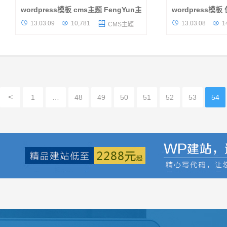
wordpress模板 cms主题 FengYun主题下载
wordpress模板
在wordpress主题上比较感兴趣的人应该都认
一款来自Yalon.C仿




13.03.09
10,781
13.03.08
1

CMS主题
识这款wordpress cms主题吧，对的，主题作
iQzone现在提供
者正是在知更鸟的主题的基础上进行了优化和
为是QQ空间呢，仔
修改，感谢作者的分享让我们感...
不同的，模板是采用2
<
1
…
48
49
50
51
52
53
54