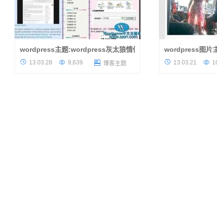
wordpress主题:wordpress灰太狼情侣主题
wordpress图
主题介绍 wordpress主题站分享一个
受“17neihan"




13.03.28
9,639
13.03.21
1

博客主题
WordPress情侣主题，广大的博客爱好小情侣
的wordpress图
可以自由来抒发自己的感情了。这款lovers主
要上班没时间来写个
题以灰太狼情侣为中心，背景分为了2个...
了，而今天发布的这款wo